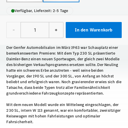
Verfügbar, Lieferzeit: 2-5 Tage
–
+
In den Warenkorb
Der Genfer Automobilsalon im März 1963 war Schauplatz einer
bemerkenswerten Premiere: Mit dem Typ 230 SL präsentierte
Daimler-Benz einen neuen Sportwagen, der gleich zwei Modelle
des bisherigen Verkaufsprogramms ersetzen sollte. Der Neuling
hatte ein schweres Erbe anzutreten - weil seine beiden
Vorgänger, der 190 SL und der 300 SL, von Anfang an höchst
beliebt und erfolgreich waren. Noch gravierender erwies sich die
Tatsache, dass beide Typen trotz aller Familienähnlichkeit
grundverschiedene Fahrzeugkonzepte repräsentierten.
Mit dem neuen Modell wurde ein Mittelweg eingeschlagen, der
230 SL, intern W 113 genannt, war ein komfortabler, zweisitziger
Reisewagen mit hohen Fahrleistungen und optimaler
Fahrsicherheit.