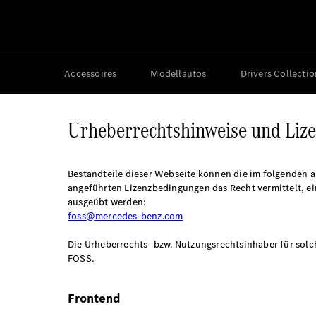
Accessoires
Modellautos
Drivers Collectio
Urheberrechtshinweise und Liz
Bestandteile dieser Webseite können die im folgenden a
angeführten Lizenzbedingungen das Recht vermittelt, e
ausgeübt werden:
foss@mercedes-benz.com
Die Urheberrechts- bzw. Nutzungsrechtsinhaber für solc
FOSS.
Frontend