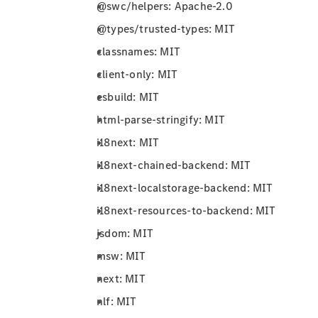
@swc/helpers: Apache-2.0
@types/trusted-types: MIT
classnames: MIT
client-only: MIT
esbuild: MIT
html-parse-stringify: MIT
i18next: MIT
i18next-chained-backend: MIT
i18next-localstorage-backend: MIT
i18next-resources-to-backend: MIT
jsdom: MIT
msw: MIT
next: MIT
nlf: MIT