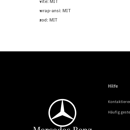
vite: MIT
wrap-ansi: MIT
zod: MIT
Hilfe
Kontaktiere
Häufig geste