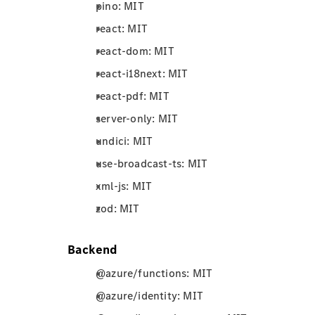
pino: MIT
react: MIT
react-dom: MIT
react-i18next: MIT
react-pdf: MIT
server-only: MIT
undici: MIT
use-broadcast-ts: MIT
xml-js: MIT
zod: MIT
Backend
@azure/functions: MIT
@azure/identity: MIT