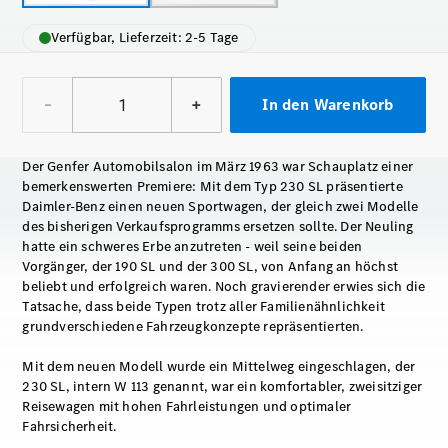
Verfügbar, Lieferzeit: 2-5 Tage
–
+
In den Warenkorb
Der Genfer Automobilsalon im März 1963 war Schauplatz einer
bemerkenswerten Premiere: Mit dem Typ 230 SL präsentierte
Daimler-Benz einen neuen Sportwagen, der gleich zwei Modelle
des bisherigen Verkaufsprogramms ersetzen sollte. Der Neuling
hatte ein schweres Erbe anzutreten - weil seine beiden
Vorgänger, der 190 SL und der 300 SL, von Anfang an höchst
beliebt und erfolgreich waren. Noch gravierender erwies sich die
Tatsache, dass beide Typen trotz aller Familienähnlichkeit
grundverschiedene Fahrzeugkonzepte repräsentierten.
Mit dem neuen Modell wurde ein Mittelweg eingeschlagen, der
230 SL, intern W 113 genannt, war ein komfortabler, zweisitziger
Reisewagen mit hohen Fahrleistungen und optimaler
Fahrsicherheit.