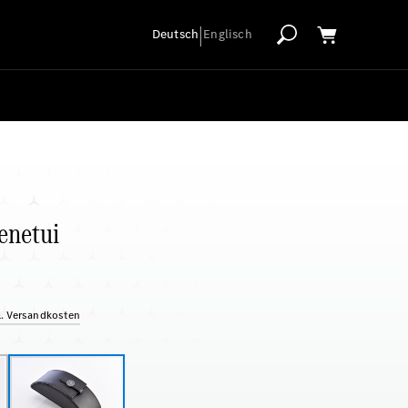
|
Deutsch
Englisch
lenetui
gl. Versandkosten