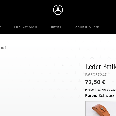
n
Publikationen
Outfits
Geburtsurkunde
tui
Leder Bril
B66057247
72,50 €
Preise inkl. MwSt. zz
Farbe
:
Schwarz