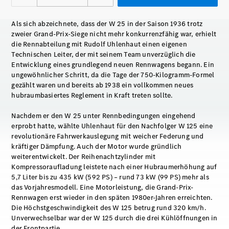
Als sich abzeichnete, dass der W 25 in der Saison 1936 trotz
zweier Grand-Prix-Siege nicht mehr konkurrenzfähig war, erhielt
die Rennabteilung mit Rudolf Uhlenhaut einen eigenen
Technischen Leiter, der mit seinem Team unverzüglich die
Entwicklung eines grundlegend neuen Rennwagens begann. Ein
ungewöhnlicher Schritt, da die Tage der 750-Kilogramm-Formel
gezählt waren und bereits ab 1938 ein vollkommen neues
hubraumbasiertes Reglement in Kraft treten sollte.
Nachdem er den W 25 unter Rennbedingungen eingehend
erprobt hatte, wählte Uhlenhaut für den Nachfolger W 125 eine
revolutionäre Fahrwerkauslegung mit weicher Federung und
kräftiger Dämpfung. Auch der Motor wurde gründlich
weiterentwickelt. Der Reihenachtzylinder mit
Kompressoraufladung leistete nach einer Hubraumerhöhung auf
5,7 Liter bis zu 435 kW (592 PS) – rund 73 kW (99 PS) mehr als
das Vorjahresmodell. Eine Motorleistung, die Grand-Prix-
Rennwagen erst wieder in den späten 1980er-Jahren erreichten.
Die Höchstgeschwindigkeit des W 125 betrug rund 320 km/h.
Unverwechselbar war der W 125 durch die drei Kühlöffnungen in
der Frontpartie.