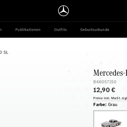
n
Publikationen
Outfits
Geburtsurkunde
0 SL
Mercedes-
B66057150
12,90 €
Preise inkl. MwSt. zz
Farbe
:
Grau