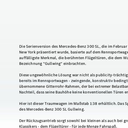
Die Serienversion des Mercedes-Benz 300 SL, die im Februar
New York präsentiert wurde, basierte auf dem Rennsportwag
auffälligste Merkmal, die berühmten Flügeltüren, die dem 
Bezeichnung "Gullwing" einbrachten.
Diese ungewöhnliche Lösung war nicht als publicity-trächtig
bereits im Rennsportwagen - zwingende, konstruktiv beding
übernommene Gitterrohr-Rahmen, der bei extremer Belastbark
Nachteil, dass seine Bauhöhe keine konventionellen Türen e
Hier ist dieser Traumwagen im Maßstab 1:38 erhältlich. Das S
des Mercedes-Benz 300 SL Gullwing.
Der Rückzugsantrieb sorgt sowohl bei kleinen als auch bei g
Klassikers - dem Flügeltürer - für jede Menge Fahrspaß.