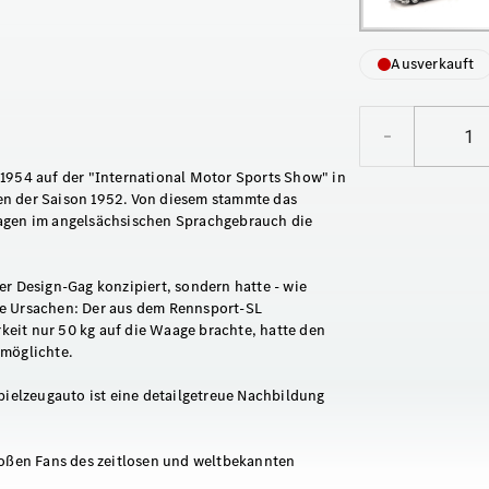
Ausverkauft
–
 1954 auf der "International Motor Sports Show" in
en der Saison 1952. Von diesem stammte das
Wagen im angelsächsischen Sprachgebrauch die
er Design-Gag konzipiert, sondern hatte - wie
te Ursachen: Der aus dem Rennsport-SL
eit nur 50 kg auf die Waage brachte, hatte den
rmöglichte.
pielzeugauto ist eine detailgetreue Nachbildung
roßen Fans des zeitlosen und weltbekannten